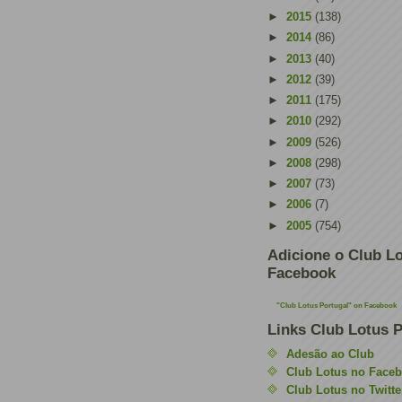
►
2015
(138)
►
2014
(86)
►
2013
(40)
►
2012
(39)
►
2011
(175)
►
2010
(292)
►
2009
(526)
►
2008
(298)
►
2007
(73)
►
2006
(7)
►
2005
(754)
Adicione o Club Lo
Facebook
"Club Lotus Portugal" on Facebook
Links Club Lotus P
Adesão ao Club
Club Lotus no Face
Club Lotus no Twitte