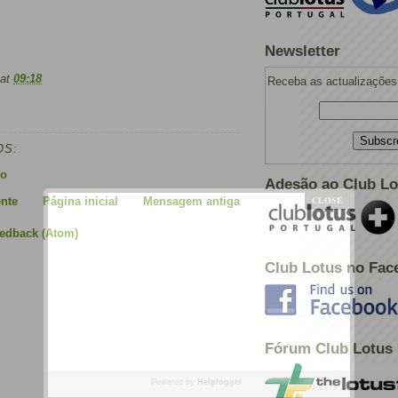
Newsletter
at
09:18
Receba as actualizações 
OS:
io
Adesão ao Club Lo
nte
Página inicial
Mensagem antiga
eedback (Atom)
Club Lotus no Fac
Fórum Club Lotus
Powered by
Helplogger