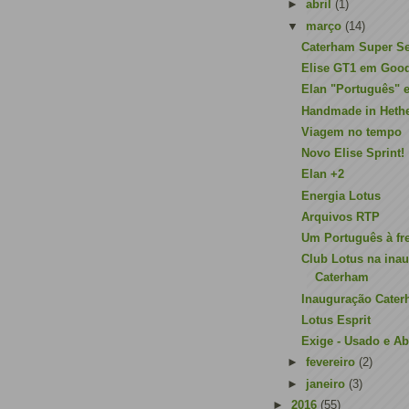
►
abril
(1)
▼
março
(14)
Caterham Super S
Elise GT1 em Go
Elan "Português" e
Handmade in Heth
Viagem no tempo
Novo Elise Sprint!
Elan +2
Energia Lotus
Arquivos RTP
Um Português à fr
Club Lotus na ina
Caterham
Inauguração Cater
Lotus Esprit
Exige - Usado e A
►
fevereiro
(2)
►
janeiro
(3)
►
2016
(55)