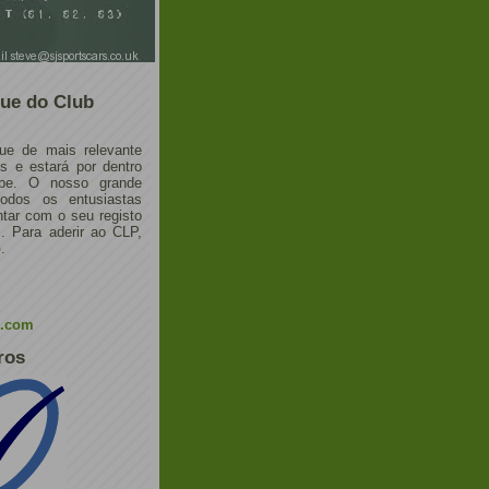
ue do Club
ue de mais relevante
 e estará por dentro
ube. O nosso grande
todos os entusiastas
tar com o seu registo
 Para aderir ao CLP,
o
.
l.com
ros