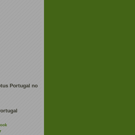
tus Portugal no
ortugal
book
r