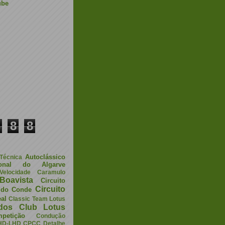
ube
8
8
Autoclássico
 Técnica
ional do Algarve
elocidade
Caramulo
Boavista
Circuito
Circuito
a do Conde
eal
Classic Team Lotus
ados
Club Lotus
petição
Condução
HD-LHD
CPCC
Detalhe