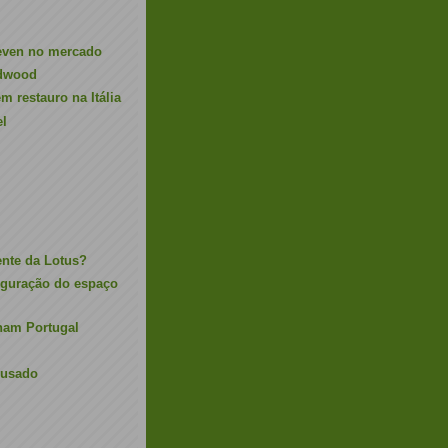
even no mercado
odwood
m restauro na Itália
el
ente da Lotus?
uguração do espaço
ham Portugal
busado