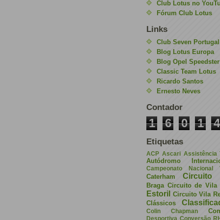
Club Lotus no YouT
Fórum Club Lotus
Links
Club Seven Portugal
Blog Lotus Europa
Blog Opel Speedster
Classic Team Lotus
Ricardo Santos
Ernesto Neves
Contador
1
6
0
1
4
Etiquetas
ACP
Ascari
Assistência
Autódromo Internac
Campeonato Nacional V
Circuito 
Caterham
Braga
Circuito de Vil
Estoril
Circuito Vila R
Classific
Clássicos
Com
Colin Chapman
Desportiva
Conversão R