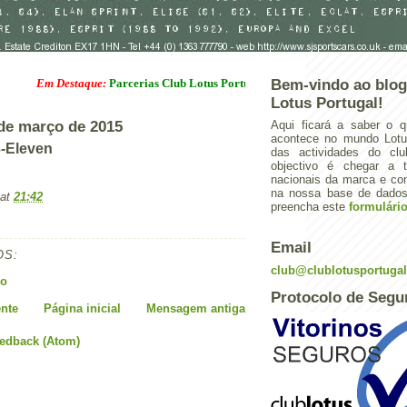
Em Destaque:
Parcerias Club Lotus Portugal
Bem-vindo ao blog
Lotus Portugal!
 de março de 2015
Aqui ficará a saber o q
acontece no mundo Lotus
-Eleven
das actividades do cl
objectivo é chegar a 
nacionais da marca e con
na nossa base de dados.
at
21:42
preencha este
formulári
Email
OS:
club@clublotusportuga
io
Protocolo de Segu
nte
Página inicial
Mensagem antiga
eedback (Atom)