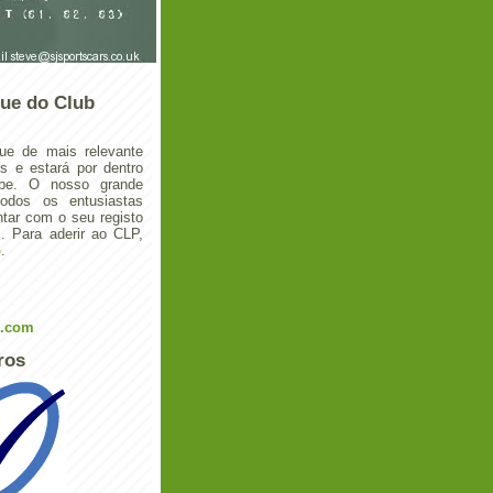
ue do Club
ue de mais relevante
 e estará por dentro
ube. O nosso grande
todos os entusiastas
tar com o seu registo
 Para aderir ao CLP,
o
.
l.com
ros