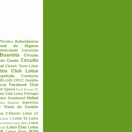
Autoclássico
 Técnica
ional do Algarve
elocidade
Caramulo
Boavista
Circuito
Circuito
a do Conde
eal
Classic Team Lotus
ados
Club Lotus
petição
Condução
HD-LHD
CPCC
Detalhe
Facebook Club
book
 of Speed
Ford Escort TC
um Club Lotus Portugal
ers
Hethel
Goodwood
Imprensa
otus Register
o Viana do Castelo
us 2-Eleven
Lotus 23
Lotus 61
Lotus
Lotus 6
Lotus
arcelona
Lotus Bike
Lotus Elan
Lotus
clat
6R
Lotus Elan M100