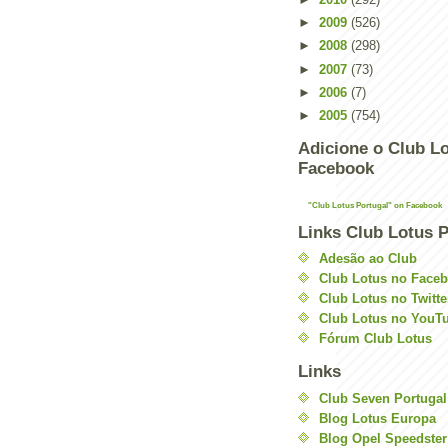
►
2009
(526)
►
2008
(298)
►
2007
(73)
►
2006
(7)
►
2005
(754)
Adicione o Club Lo
Facebook
"Club Lotus Portugal" on Facebook
Links Club Lotus P
Adesão ao Club
Club Lotus no Face
Club Lotus no Twitte
Club Lotus no YouT
Fórum Club Lotus
Links
Club Seven Portugal
Blog Lotus Europa
Blog Opel Speedster