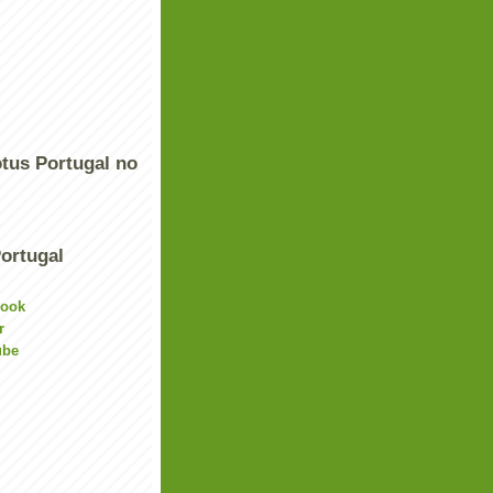
tus Portugal no
ortugal
book
r
ube