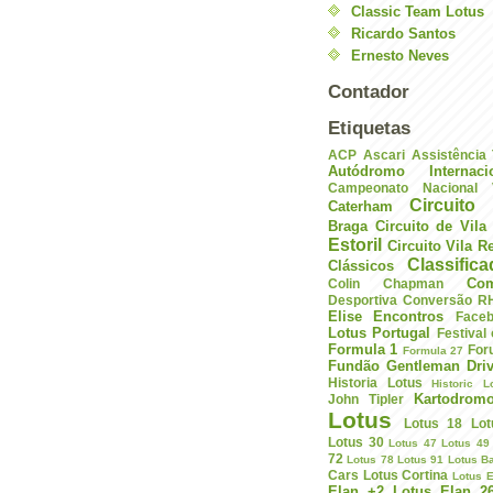
Classic Team Lotus
Ricardo Santos
Ernesto Neves
Contador
Etiquetas
ACP
Ascari
Assistência
Autódromo Internac
Campeonato Nacional V
Circuito 
Caterham
Braga
Circuito de Vil
Estoril
Circuito Vila R
Classific
Clássicos
Com
Colin Chapman
Desportiva
Conversão R
Elise
Encontros
Face
Lotus Portugal
Festival
Formula 1
For
Formula 27
Fundão
Gentleman Driv
Historia Lotus
Historic L
Kartodrom
John Tipler
Lotus
Lotus 18
Lot
Lotus 30
Lotus 47
Lotus 49
72
Lotus 78
Lotus 91
Lotus B
Cars
Lotus Cortina
Lotus E
Elan +2
Lotus Elan 2