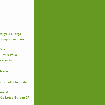
allye do Targa
 disponível para
-Cam
Lotus Itália
iversário
r
leven
 no site oficial da
venda!
ção Lotus Europa JP