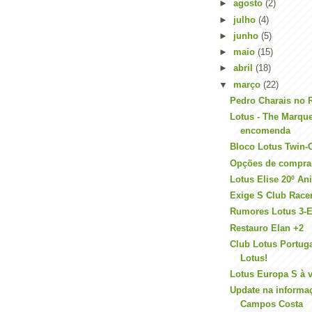
►
agosto
(2)
►
julho
(4)
►
junho
(5)
►
maio
(15)
►
abril
(18)
▼
março
(22)
Pedro Charais no R
Lotus - The Marque
encomenda
Bloco Lotus Twin
Opções de compra 
Lotus Elise 20º An
Exige S Club Race
Rumores Lotus 3-E
Restauro Elan +2
Club Lotus Portugal
Lotus!
Lotus Europa S à 
Update na informa
Campos Costa