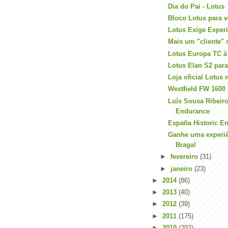
Dia do Pai - Lotus
Bloco Lotus para 
Lotus Exige Exper
Mais um "cliente" s
Lotus Europa TC à
Lotus Elan S2 par
Loja oficial Lotus
Westfield FW 1600
Luís Sousa Ribeiro
Endurance
España Historic E
Ganhe uma experi
Braga!
►
fevereiro
(31)
►
janeiro
(23)
►
2014
(86)
►
2013
(40)
►
2012
(39)
►
2011
(175)
►
2010
(292)