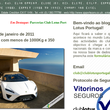
Em Destaque:
Parcerias Club Lotus Portugal
Bem-vindo ao blog
Lotus Portugal!
 de janeiro de 2011
Aqui ficará a saber o q
acontece no mundo Lotus
e com menos de 1000Kg e 350
das actividades do cl
objectivo é chegar a 
nacionais da marca e con
na nossa base de dados.
preencha este
formulári
Email
club@clublotusportuga
Protocolo de Segu