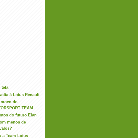
 tela
olta à Lotus Renault
Almoço do
TORSPORT TEAM
ntos do futuro Elan
 com menos de
valos?
a a Team Lotus