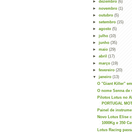
►
dezembro
(6)
►
novembro
(1)
►
outubro
(5)
►
setembro
(15)
►
agosto
(5)
►
julho
(10)
►
junho
(35)
►
maio
(29)
►
abril
(17)
►
março
(19)
►
fevereiro
(20)
▼
janeiro
(13)
O "Giant Killer" em
O nome Senna de v
Pilotos Lotus no 
PORTUGAL MO
Painel de instrume
Novo Lotus Elise
1000Kg e 350 Ca
Lotus Racing pass