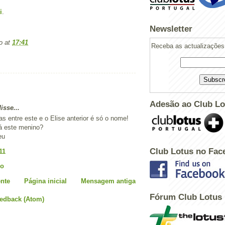
i
.
Newsletter
o
at
17:41
Receba as actualizações 
Adesão ao Club Lo
sse...
 entre este e o Elise anterior é só o nome!
á este menino?
eu
Club Lotus no Fac
11
io
nte
Página inicial
Mensagem antiga
Fórum Club Lotus
eedback (Atom)
Powered by
Helplogger