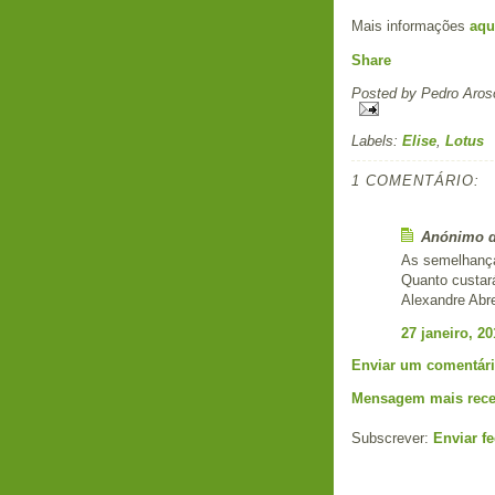
Mais informações
aqu
Share
Posted by
Pedro Aros
Labels:
Elise
,
Lotus
1 COMENTÁRIO:
Anónimo di
As semelhanças
Quanto custar
Alexandre Abr
27 janeiro, 20
Enviar um comentár
Mensagem mais rece
Subscrever:
Enviar f