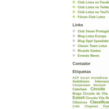
Club Lotus no Face
Club Lotus no Twitte
Club Lotus no YouT
Fórum Club Lotus
Links
Club Seven Portugal
Blog Lotus Europa
Blog Opel Speedster
Classic Team Lotus
Ricardo Santos
Ernesto Neves
Contador
Etiquetas
ACP
Ascari
Assistência
Autódromo Internac
Campeonato Nacional V
Circuito 
Caterham
Braga
Circuito de Vil
Estoril
Circuito Vila R
Classific
Clássicos
Com
Colin Chapman