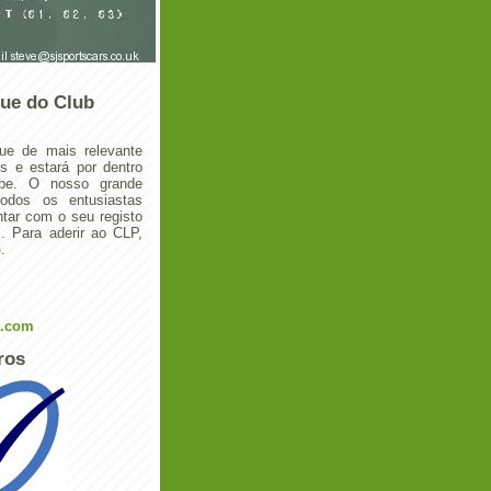
ue do Club
ue de mais relevante
 e estará por dentro
ube. O nosso grande
todos os entusiastas
tar com o seu registo
 Para aderir ao CLP,
o
.
l.com
ros