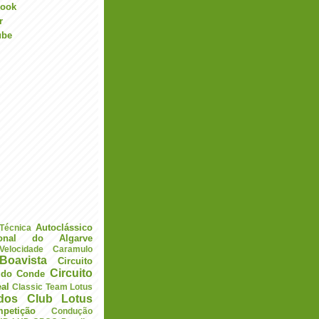
book
r
ube
Autoclássico
 Técnica
ional do Algarve
elocidade
Caramulo
Boavista
Circuito
Circuito
a do Conde
eal
Classic Team Lotus
ados
Club Lotus
petição
Condução