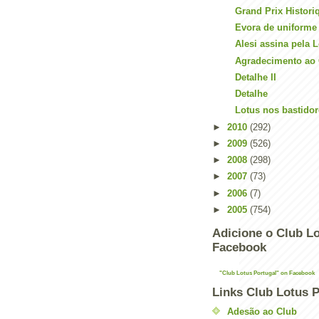
Grand Prix Histori
Evora de uniforme
Alesi assina pela 
Agradecimento ao 
Detalhe II
Detalhe
Lotus nos bastidor
►
2010
(292)
►
2009
(526)
►
2008
(298)
►
2007
(73)
►
2006
(7)
►
2005
(754)
Adicione o Club Lo
Facebook
"Club Lotus Portugal" on Facebook
Links Club Lotus P
Adesão ao Club