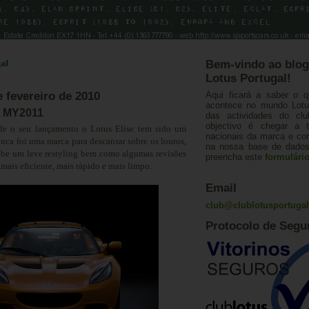
Bem-vindo ao blog
Lotus Portugal!
e fevereiro de 2010
Aqui ficará a saber o q
acontece no mundo Lotus
e MY2011
das actividades do cl
objectivo é chegar a 
sde o seu lançamento
o Lotus Elise tem sido um
nacionais da marca e con
nca foi uma marca para descansar sobre os louros,
na nossa base de dados.
cebe um leve restyling bem como algumas revisões
preencha este
formulári
mais eficiente, mais rápido e mais limpo.
Email
club@clublotusportuga
Protocolo de Segu