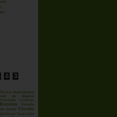
book
r
ube
8
3
Autoclássico
 Técnica
ional do Algarve
elocidade
Caramulo
Boavista
Circuito
Circuito
a do Conde
eal
Classic Team Lotus