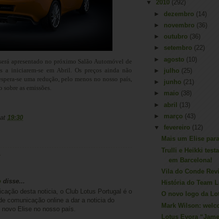
▼
2010
(292)
►
dezembro
(14)
►
novembro
(36)
►
outubro
(36)
►
setembro
(22)
►
agosto
(10)
erá apresentado no próximo Salão Automóvel de
 a iniciarem-se em Abril. Os preços ainda não
►
julho
(25)
spera-se uma redução, pelo menos no nosso país,
►
junho
(21)
o sobre as emissões.
►
maio
(38)
►
abril
(13)
►
março
(43)
at
19:30
▼
fevereiro
(12)
Mais um Elise para
Trulli e Heikki tes
:
em Barcelona!
Vila do Conde Revi
o
disse...
História do Team 
icação desta noticia, o Club Lotus Portugal é o
O novo logo da Lo
de comunicação online a dar a noticia do
Mark Wilson: welc
 novo Elise no nosso país.
Lotus Evora “Jam