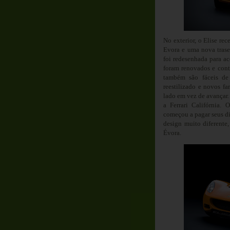
No exterior, o Elise re
Evora e uma nova trasei
foi redesenhada para ac
foram renovados e con
também são fáceis de
reestilizado e novos fa
lado em vez de avançar. 
a Ferrari Califórnia. 
começou a pagar seus di
design muito diferente
Évora.