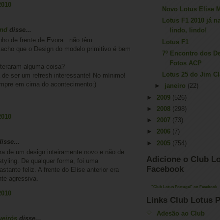
2010
Novo Lotus Elise 
Lotus F1 2010 já n
and
disse...
lindo, lindo!
ho de frente de Evora...não têm...
Lotus F1
cho que o Design do modelo primitivo é bem
7º Encontro dos De
Fotos ACP
Alteraram alguma coisa?
Lotus 25 do Jim Cl
 de ser um refresh interessante! No mínimo!
mpre em cima do acontecimento:)
►
janeiro
(22)
►
2009
(526)
►
2008
(298)
2010
►
2007
(73)
►
2006
(7)
isse...
►
2005
(754)
ra de um design inteiramente novo e não de
Adicione o Club Lo
tyling. De qualquer forma, foi uma
Facebook
stante feliz. A frente do Elise anterior era
e agressiva.
"Club Lotus Portugal" on Facebook
2010
Links Club Lotus P
Adesão ao Club
ueirós
disse...