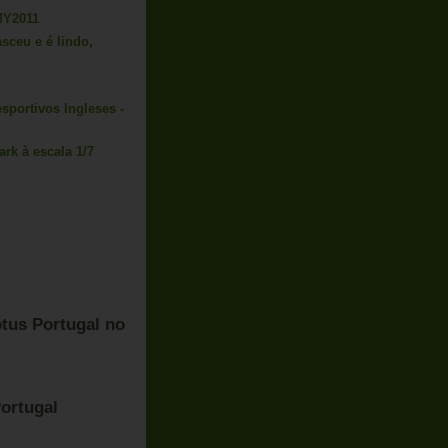
MY2011
asceu e é lindo,
sportivos Ingleses -
ark à escala 1/7
tus Portugal no
ortugal