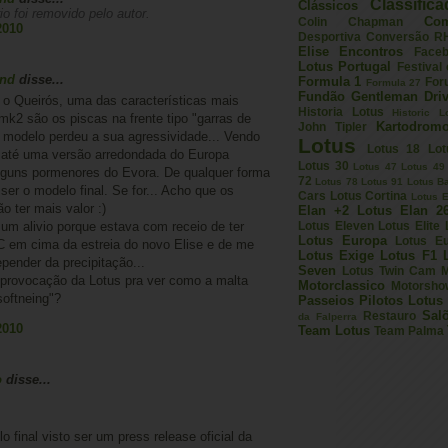
Classific
Clássicos
o foi removido pelo autor.
Com
Colin Chapman
2010
Desportiva
Conversão R
Elise
Encontros
Face
Lotus Portugal
Festival
and
disse...
Formula 1
For
Formula 27
Fundão
Gentleman Driv
o Queirós, uma das características mais
Historia Lotus
Historic L
k2 são os piscas na frente tipo "garras de
Kartodrom
John Tipler
 modelo perdeu a sua agressividade... Vendo
Lotus
Lotus 18
Lot
 até uma versão arredondada do Europa
Lotus 30
Lotus 47
Lotus 49
lguns pormenores do Evora. De qualquer forma
72
Lotus 78
Lotus 91
Lotus B
ser o modelo final. Se for... Acho que os
Cars
Lotus Cortina
Lotus E
 ter mais valor :)
Elan +2
Lotus Elan 2
um alivio porque estava com receio de ter
Lotus Eleven
Lotus Elite
Lotus Europa
Lotus E
 em cima da estreia do novo Elise e de me
Lotus Exige
Lotus F1
epender da precipitação...
Seven
Lotus Twin Cam
M
 provocação da Lotus pra ver como a malta
Motorclassico
Motorsho
softneing"?
Passeios
Pilotos Lotus
Sal
Restauro
da Falperra
2010
Team Lotus
Team Palma
o
disse...
o final visto ser um press release oficial da