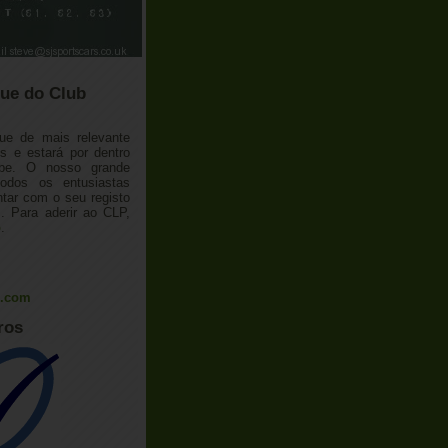
ue do Club
ue de mais relevante
 e estará por dentro
ube. O nosso grande
todos os entusiastas
tar com o seu registo
 Para aderir ao CLP,
o
.
l.com
ros