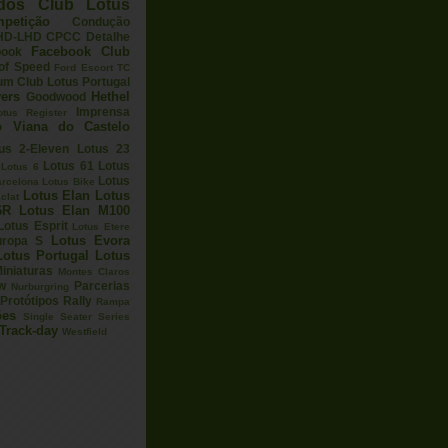
ados
Club Lotus
petição
Condução
HD-LHD
CPCC
Detalhe
Facebook Club
book
 of Speed
Ford Escort TC
um Club Lotus Portugal
ers
Hethel
Goodwood
Imprensa
otus Register
o Viana do Castelo
us 2-Eleven
Lotus 23
Lotus 61
Lotus
Lotus 6
Lotus
arcelona
Lotus Bike
Lotus Elan
Lotus
clat
6R
Lotus Elan M100
Lotus Esprit
Lotus Etere
Lotus Evora
uropa S
Lotus Portugal
Lotus
iniaturas
Montes Claros
w
Parcerias
Nurburgring
Protótipos
Rally
Rampa
ões
Single Seater Series
Track-day
Westfield