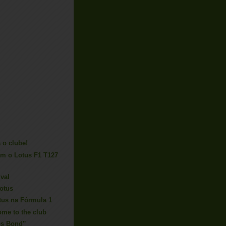
 o clube!
tam o Lotus F1 T127
val
Lotus
tus na Fórmula 1
ome to the club
es Bond”