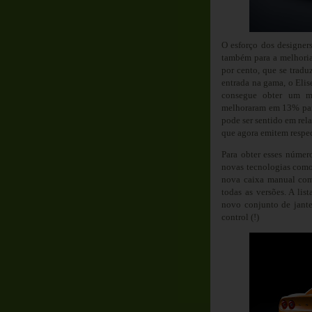
O esforço dos designer
também para a melhoria 
por cento, que se trad
entrada na gama, o Eli
consegue obter um m
melhoraram em 13% par
pode ser sentido em rel
que agora emitem respec
Para obter esses númer
novas tecnologias com
nova caixa manual com
todas as versões. A li
novo conjunto de jante
control (!)