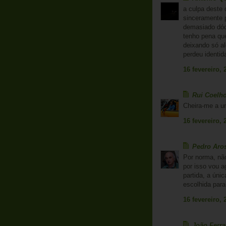
a culpa deste 
sinceramente 
demasiado dóci
tenho pena qu
deixando só alg
perdeu identid
16 fevereiro, 
Rui Coelh
Cheira-me a um
16 fevereiro, 
Pedro Aro
Por norma, não
por isso vou a
partida, a úni
escolhida par
16 fevereiro, 
João Ferr