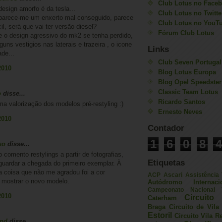
Club Lotus no Face
design amorfo é da tesla...
Club Lotus no Twitte
parece-me um enxerto mal conseguido, parece
Club Lotus no YouT
l, será que vai ter versão diesel?
Fórum Club Lotus
e o design agressivo do mk2 se tenha perdido,
uns vestigios nas laterais e trazeira , o icone
Links
ade...
Club Seven Portugal
2010
Blog Lotus Europa
Blog Opel Speedster
Classic Team Lotus
o
disse...
Ricardo Santos
a valorização dos modelos pré-restyling :)
Ernesto Neves
2010
Contador
1
6
0
8
4
so
disse...
 comento restylings a partir de fotografias,
Etiquetas
guardar a chegada do primeiro exemplar. À
ca coisa que não me agradou foi a cor
ACP
Ascari
Assistência
a mostrar o novo modelo.
Autódromo Internac
Campeonato Nacional V
2010
Circuito 
Caterham
Braga
Circuito de Vil
Estoril
Circuito Vila R
and
disse...