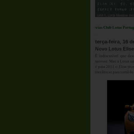
Em Destaque:
Parcerias Club Lotus Portugal
.
terça-feira, 16 d
Novo Lotus Elis
É indiscutível que de
sucesso. Mas a Lotus nu
e para 2011 o Elise re
mecânicas para torná-lo 