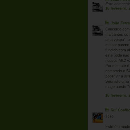
Este comentári
16 fevereiro, 
João Ferr
Concordo com 
marcantes do m
uma vespa", o
melhor parece
fundido com a
este pode não 
nossos Mk2 vão
Por mim até é 
comprado o SC
poder vir a arr
Será isto uma
reage a este "
16 fevereiro, 
Rui Coelh
João,
Este é o model