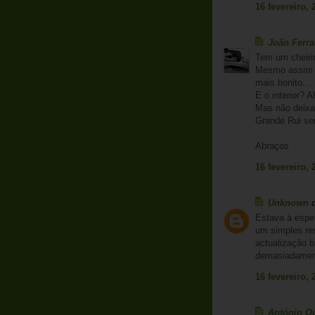
16 fevereiro, 
João Ferr
Tem um cheirin
Mesmo assim a
mais bonito...
E o interior? 
Mas não deixa
Grande Rui se
Abraços
16 fevereiro, 
Unknown
d
Estava à espe
um simples res
actualização ba
demasiadament
16 fevereiro, 
António Q