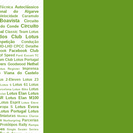
Autoclássico
 Técnica
ional do Algarve
elocidade
Caramulo
Boavista
Circuito
Circuito
a do Conde
eal
Classic Team Lotus
ados
Club Lotus
petição
Condução
HD-LHD
CPCC
Detalhe
Facebook Club
book
 of Speed
Ford Escort TC
um Club Lotus Portugal
ers
Hethel
Goodwood
Imprensa
otus Register
o Viana do Castelo
us 2-Eleven
Lotus 23
Lotus 61
Lotus
Lotus 6
Lotus
arcelona
Lotus Bike
Lotus Elan
Lotus
clat
6R
Lotus Elan M100
Lotus Esprit
Lotus Etere
Lotus Evora
uropa S
Lotus Portugal
Lotus
iniaturas
Montes Claros
w
Parcerias
Nurburgring
Protótipos
Rally
Rampa
ões
Single Seater Series