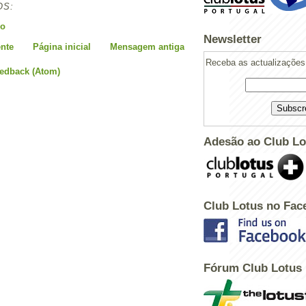
OS:
io
Newsletter
nte
Página inicial
Mensagem antiga
Receba as actualizações 
eedback (Atom)
Adesão ao Club Lo
Club Lotus no Fac
Powered by
Helplogger
Fórum Club Lotus