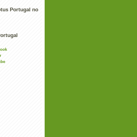
tus Portugal no
ortugal
book
r
ube