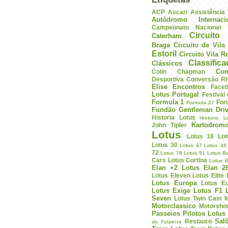
ACP
Ascari
Assistência
Autódromo Internac
Campeonato Nacional V
Circuito 
Caterham
Braga
Circuito de Vil
Estoril
Circuito Vila R
Classific
Clássicos
Com
Colin Chapman
Desportiva
Conversão R
Elise
Encontros
Face
Lotus Portugal
Festival
Formula 1
For
Formula 27
Fundão
Gentleman Driv
Historia Lotus
Historic L
Kartodrom
John Tipler
Lotus
Lotus 18
Lot
Lotus 30
Lotus 47
Lotus 49
72
Lotus 78
Lotus 91
Lotus B
Cars
Lotus Cortina
Lotus E
Elan +2
Lotus Elan 2
Lotus Eleven
Lotus Elite
Lotus Europa
Lotus E
Lotus Exige
Lotus F1
Seven
Lotus Twin Cam
M
Motorclassico
Motorsho
Passeios
Pilotos Lotus
Sal
Restauro
da Falperra