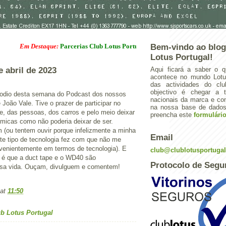
Em Destaque:
Parcerias Club Lotus Portugal
Bem-vindo ao blog
Lotus Portugal!
e abril de 2023
Aqui ficará a saber o q
acontece no mundo Lotus
das actividades do cl
objectivo é chegar a 
isodio desta semana do Podcast dos nossos
nacionais da marca e con
 João Vale. Tive o prazer de participar no
na nossa base de dados.
e, das pessoas, dos carros e pelo meio deixar
preencha este
formulári
micas como não poderia deixar de ser.
 (ou tentem ouvir porque infelizmente a minha
Email
te tipo de tecnologia fez com que não me
venientemente em termos de tecnologia). E
club@clublotusportuga
 é que a duct tape e o WD40 são
Protocolo de Segu
ssa vida. Ouçam, divulguem e comentem!
at
11:50
b Lotus Portugal