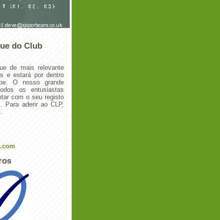
ue do Club
ue de mais relevante
 e estará por dentro
ube. O nosso grande
todos os entusiastas
tar com o seu registo
 Para aderir ao CLP,
o
.
l.com
ros