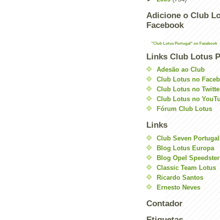
Adicione o Club Lo
Facebook
"Club Lotus Portugal" on Facebook
Links Club Lotus P
Adesão ao Club
Club Lotus no Face
Club Lotus no Twitte
Club Lotus no YouT
Fórum Club Lotus
Links
Club Seven Portugal
Blog Lotus Europa
Blog Opel Speedster
Classic Team Lotus
Ricardo Santos
Ernesto Neves
Contador
Etiquetas