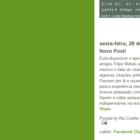
.
sexta-feira, 28 d
Novo Post!
Está disponível o ep
amigos Filipe Matias e
mesmo e falar do club
algumas citações polé
Passem por lá e oiçam
pouca experiência nes
tivesse preparado con
fiquem a saber porque
indispensáveis na no
Share
Posted by
Rui Coelho
Labels:
Facebook Clu