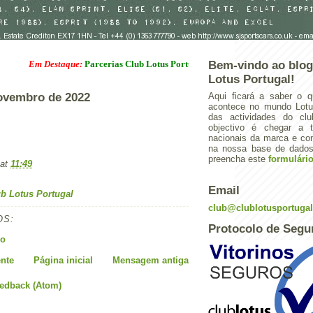
Em Destaque:
Parcerias Club Lotus Portugal
Bem-vindo ao blog
Lotus Portugal!
ovembro de 2022
Aqui ficará a saber o q
acontece no mundo Lotus
das actividades do cl
objectivo é chegar a 
nacionais da marca e con
na nossa base de dados.
preencha este
formulári
at
11:49
Email
b Lotus Portugal
club@clublotusportuga
OS:
Protocolo de Segu
io
nte
Página inicial
Mensagem antiga
eedback (Atom)