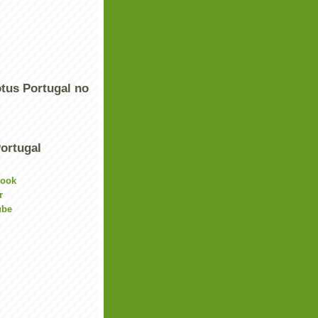
tus Portugal no
ortugal
book
r
ube