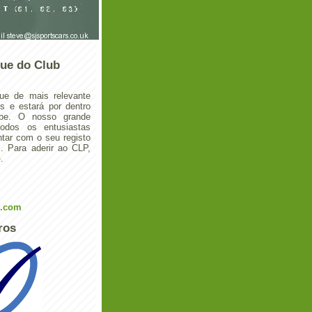
ue do Club
ue de mais relevante
 e estará por dentro
ube. O nosso grande
todos os entusiastas
tar com o seu registo
 Para aderir ao CLP,
o
.
l.com
ros