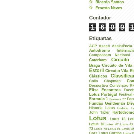
Ricardo Santos
Ernesto Neves
Contador
1
6
0
9
1
Etiquetas
ACP
Ascari
Assistência
Autódromo Internac
Campeonato Nacional V
Circuito 
Caterham
Braga
Circuito de Vil
Estoril
Circuito Vila R
Classific
Clássicos
Com
Colin Chapman
Desportiva
Conversão R
Elise
Encontros
Face
Lotus Portugal
Festival
Formula 1
For
Formula 27
Fundão
Gentleman Driv
Historia Lotus
Historic L
Kartodrom
John Tipler
Lotus
Lotus 18
Lot
Lotus 30
Lotus 47
Lotus 49
72
Lotus 78
Lotus 91
Lotus B
Cars
Lotus Cortina
Lotus E