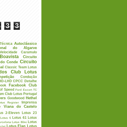
3
3
Autoclássico
 Técnica
ional do Algarve
elocidade
Caramulo
Boavista
Circuito
Circuito
a do Conde
eal
Classic Team Lotus
ados
Club Lotus
petição
Condução
HD-LHD
CPCC
Detalhe
Facebook Club
book
 of Speed
Ford Escort TC
um Club Lotus Portugal
ers
Hethel
Goodwood
Imprensa
otus Register
o Viana do Castelo
us 2-Eleven
Lotus 23
Lotus 61
Lotus
Lotus 6
Lotus
arcelona
Lotus Bike
Lotus Elan
Lotus
clat