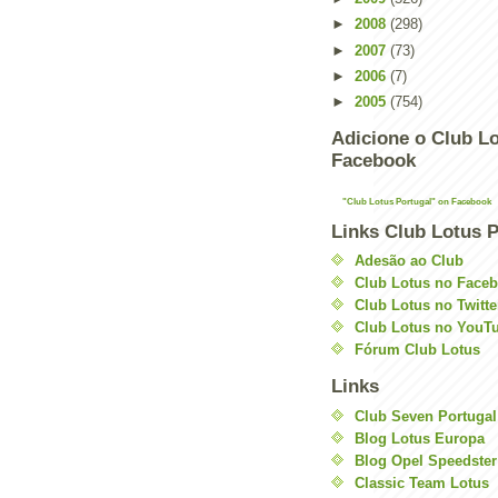
►
2008
(298)
►
2007
(73)
►
2006
(7)
►
2005
(754)
Adicione o Club Lo
Facebook
"Club Lotus Portugal" on Facebook
Links Club Lotus P
Adesão ao Club
Club Lotus no Face
Club Lotus no Twitte
Club Lotus no YouT
Fórum Club Lotus
Links
Club Seven Portugal
Blog Lotus Europa
Blog Opel Speedster
Classic Team Lotus