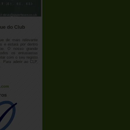
ue do Club
ue de mais relevante
 e estará por dentro
ube. O nosso grande
todos os entusiastas
tar com o seu registo
 Para aderir ao CLP,
o
.
l.com
ros