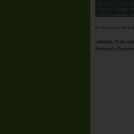
Em Destaque:
Parcerias Club Lotus Po
.
sábado, 9 de ou
Rescaldo Passe