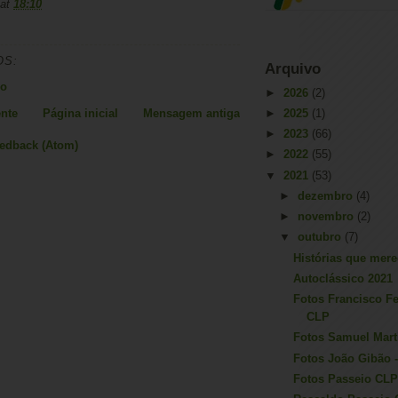
at
18:10
OS:
Arquivo
io
►
2026
(2)
nte
Página inicial
Mensagem antiga
►
2025
(1)
►
2023
(66)
eedback (Atom)
►
2022
(55)
▼
2021
(53)
►
dezembro
(4)
►
novembro
(2)
▼
outubro
(7)
Histórias que mere
Autoclássico 2021
Fotos Francisco F
CLP
Fotos Samuel Mart
Fotos João Gibão 
Fotos Passeio CL