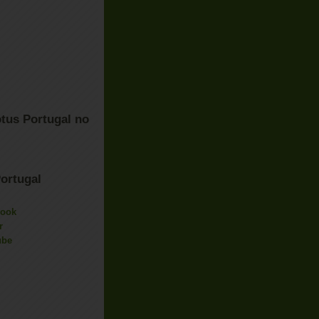
tus Portugal no
ortugal
book
r
ube