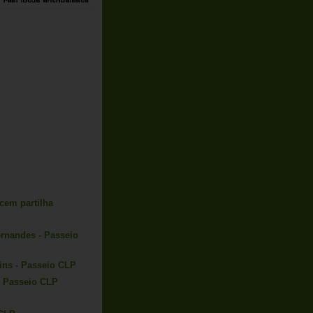
cem partilha
ernandes - Passeio
ins - Passeio CLP
- Passeio CLP
P