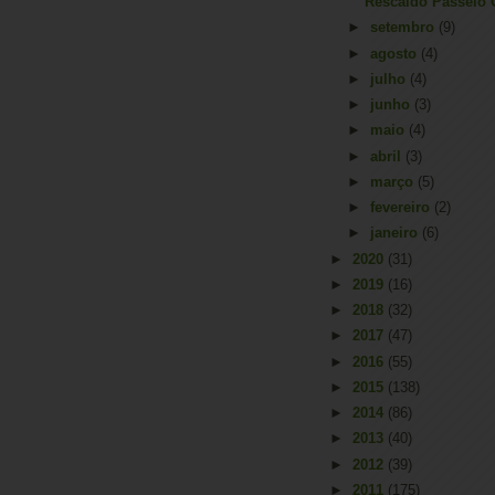
Rescaldo Passeio
►
setembro
(9)
►
agosto
(4)
►
julho
(4)
►
junho
(3)
►
maio
(4)
►
abril
(3)
►
março
(5)
►
fevereiro
(2)
►
janeiro
(6)
►
2020
(31)
►
2019
(16)
►
2018
(32)
►
2017
(47)
►
2016
(55)
►
2015
(138)
►
2014
(86)
►
2013
(40)
►
2012
(39)
►
2011
(175)