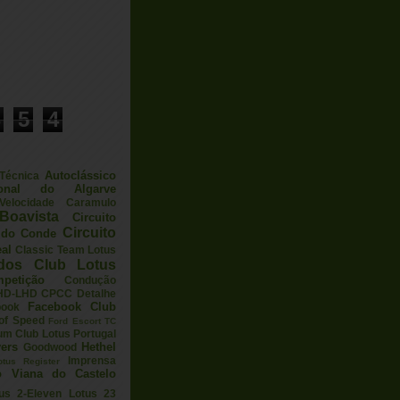
5
4
Autoclássico
 Técnica
ional do Algarve
elocidade
Caramulo
Boavista
Circuito
Circuito
a do Conde
eal
Classic Team Lotus
ados
Club Lotus
petição
Condução
HD-LHD
CPCC
Detalhe
Facebook Club
book
 of Speed
Ford Escort TC
um Club Lotus Portugal
ers
Hethel
Goodwood
Imprensa
otus Register
o Viana do Castelo
us 2-Eleven
Lotus 23