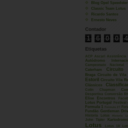
Blog Opel Speedster
Classic Team Lotus
Ricardo Santos
Ernesto Neves
Contador
1
6
0
0
4
Etiquetas
ACP
Ascari
Assistência
Autódromo Internac
Campeonato Nacional V
Circuito 
Caterham
Braga
Circuito de Vil
Estoril
Circuito Vila R
Classific
Clássicos
Com
Colin Chapman
Desportiva
Conversão R
Elise
Encontros
Face
Lotus Portugal
Festival
Formula 1
For
Formula 27
Fundão
Gentleman Driv
Historia Lotus
Historic L
Kartodrom
John Tipler
Lotus
Lotus 18
Lot