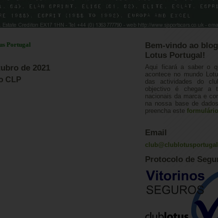
rtugal
Bem-vindo ao blog
Lotus Portugal!
tubro de 2021
Aqui ficará a saber o q
acontece no mundo Lotus
io CLP
das actividades do cl
objectivo é chegar a 
nacionais da marca e con
na nossa base de dados.
preencha este
formulári
Email
club@clublotusportuga
Protocolo de Segu