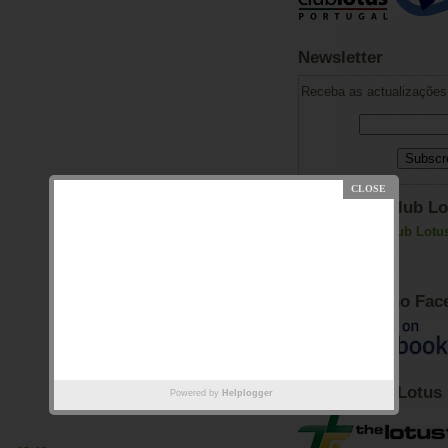
Newsletter
Receba as actualizações 
Adesão ao Club Lo
Club Lotus no Fac
Fórum Club Lotus
Powered by
Helplogger