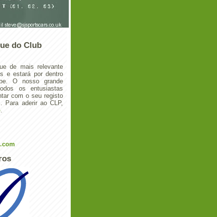
ue do Club
ue de mais relevante
 e estará por dentro
ube. O nosso grande
todos os entusiastas
tar com o seu registo
 Para aderir ao CLP,
o
.
l.com
ros