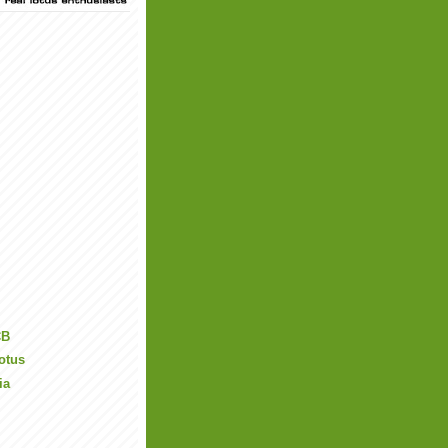
CB
otus
ia