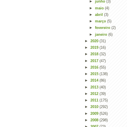
►
junho
(3)
►
maio
(4)
►
abril
(3)
►
março
(5)
►
fevereiro
(2)
►
janeiro
(6)
►
2020
(31)
►
2019
(16)
►
2018
(32)
►
2017
(47)
►
2016
(55)
►
2015
(138)
►
2014
(86)
►
2013
(40)
►
2012
(39)
►
2011
(175)
►
2010
(292)
►
2009
(526)
►
2008
(298)
►
2007
(73)