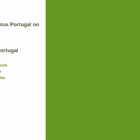
tus Portugal no
ortugal
book
r
ube