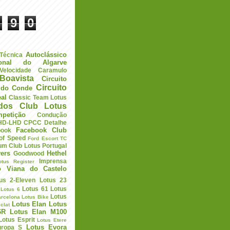
9
0
Autoclássico
 Técnica
ional do Algarve
elocidade
Caramulo
Boavista
Circuito
Circuito
a do Conde
eal
Classic Team Lotus
ados
Club Lotus
petição
Condução
HD-LHD
CPCC
Detalhe
Facebook Club
book
 of Speed
Ford Escort TC
um Club Lotus Portugal
ers
Hethel
Goodwood
Imprensa
otus Register
o Viana do Castelo
us 2-Eleven
Lotus 23
Lotus 61
Lotus
Lotus 6
Lotus
arcelona
Lotus Bike
Lotus Elan
Lotus
clat
6R
Lotus Elan M100
Lotus Esprit
Lotus Etere
Lotus Evora
uropa S