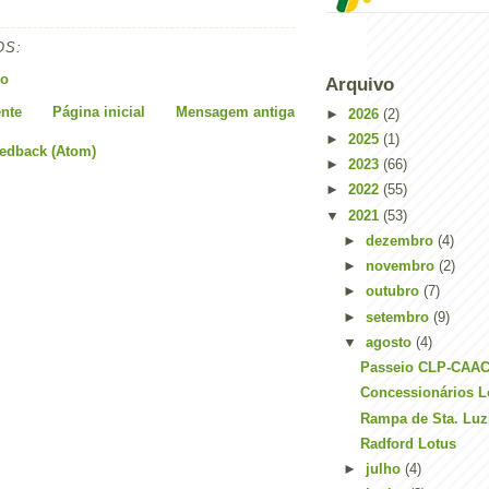
OS:
io
Arquivo
nte
Página inicial
Mensagem antiga
►
2026
(2)
►
2025
(1)
eedback (Atom)
►
2023
(66)
►
2022
(55)
▼
2021
(53)
►
dezembro
(4)
►
novembro
(2)
►
outubro
(7)
►
setembro
(9)
▼
agosto
(4)
Passeio CLP-CAA
Concessionários L
Rampa de Sta. Luz
Radford Lotus
►
julho
(4)