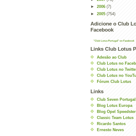
►
2006
(7)
►
2005
(754)
Adicione o Club Lo
Facebook
"Club Lotus Portugal" on Facebook
Links Club Lotus P
Adesão ao Club
Club Lotus no Face
Club Lotus no Twitte
Club Lotus no YouT
Fórum Club Lotus
Links
Club Seven Portugal
Blog Lotus Europa
Blog Opel Speedster
Classic Team Lotus
Ricardo Santos
Ernesto Neves