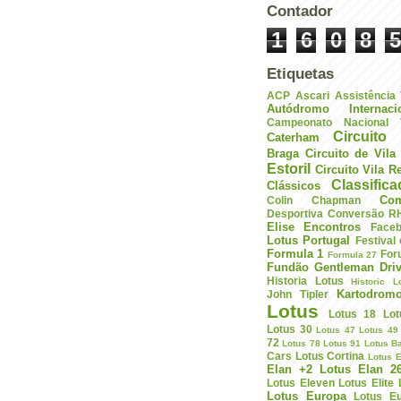
Contador
1
6
0
8
5
Etiquetas
ACP
Ascari
Assistência
Autódromo Internac
Campeonato Nacional V
Circuito 
Caterham
Braga
Circuito de Vil
Estoril
Circuito Vila R
Classific
Clássicos
Com
Colin Chapman
Desportiva
Conversão R
Elise
Encontros
Face
Lotus Portugal
Festival
Formula 1
For
Formula 27
Fundão
Gentleman Driv
Historia Lotus
Historic L
Kartodrom
John Tipler
Lotus
Lotus 18
Lot
Lotus 30
Lotus 47
Lotus 49
72
Lotus 78
Lotus 91
Lotus B
Cars
Lotus Cortina
Lotus E
Elan +2
Lotus Elan 2
Lotus Eleven
Lotus Elite
Lotus Europa
Lotus E