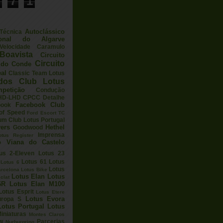
7
1
Autoclássico
 Técnica
ional do Algarve
elocidade
Caramulo
Boavista
Circuito
Circuito
a do Conde
eal
Classic Team Lotus
ados
Club Lotus
petição
Condução
HD-LHD
CPCC
Detalhe
Facebook Club
book
 of Speed
Ford Escort TC
um Club Lotus Portugal
ers
Hethel
Goodwood
Imprensa
otus Register
o Viana do Castelo
us 2-Eleven
Lotus 23
Lotus 61
Lotus
Lotus 6
Lotus
arcelona
Lotus Bike
Lotus Elan
Lotus
clat
6R
Lotus Elan M100
Lotus Esprit
Lotus Etere
Lotus Evora
uropa S