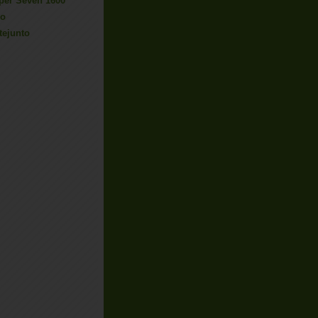
-2020
per Seven 1600
ro
ejunto