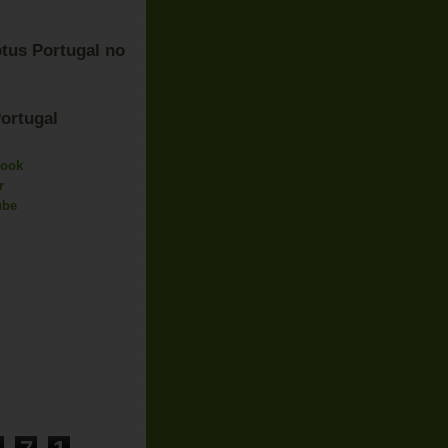
tus Portugal no
ortugal
book
r
ube