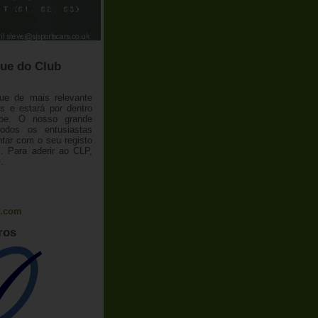
ue do Club
ue de mais relevante
 e estará por dentro
ube. O nosso grande
todos os entusiastas
tar com o seu registo
 Para aderir ao CLP,
o
.
l.com
ros