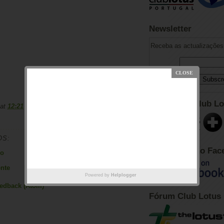
Newsletter
Receba as actualizações 
Adesão ao Club Lo
at
12:21
OS:
Club Lotus no Fac
io
nte
Página inicial
Mensagem antiga
Powered by
Helplogger
eedback (Atom)
Fórum Club Lotus