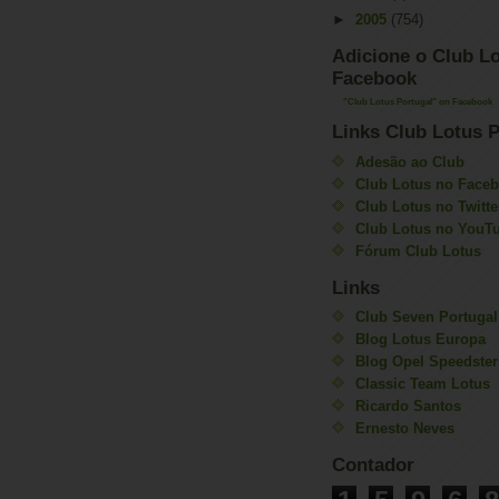
►
2006
(7)
►
2005
(754)
Adicione o Club Lo
Facebook
"Club Lotus Portugal" on Facebook
Links Club Lotus P
Adesão ao Club
Club Lotus no Face
Club Lotus no Twitte
Club Lotus no YouT
Fórum Club Lotus
Links
Club Seven Portugal
Blog Lotus Europa
Blog Opel Speedster
Classic Team Lotus
Ricardo Santos
Ernesto Neves