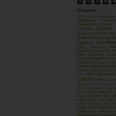
Contador
1
5
9
6
8
Etiquetas
ACP
Ascari
Assistência
Autódromo Internac
Campeonato Nacional V
Circuito 
Caterham
Braga
Circuito de Vil
Estoril
Circuito Vila R
Classific
Clássicos
Com
Colin Chapman
Desportiva
Conversão R
Elise
Encontros
Face
Lotus Portugal
Festival
Formula 1
For
Formula 27
Fundão
Gentleman Driv
Historia Lotus
Historic L
Kartodrom
John Tipler
Lotus
Lotus 18
Lot
Lotus 30
Lotus 47
Lotus 49
72
Lotus 78
Lotus 91
Lotus B
Cars
Lotus Cortina
Lotus E
Elan +2
Lotus Elan 2
Lotus Eleven
Lotus Elite
Lotus Europa
Lotus E