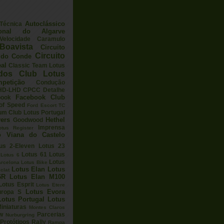
Autoclássico
 Técnica
ional do Algarve
elocidade
Caramulo
Boavista
Circuito
Circuito
a do Conde
eal
Classic Team Lotus
ados
Club Lotus
petição
Condução
HD-LHD
CPCC
Detalhe
Facebook Club
book
 of Speed
Ford Escort TC
um Club Lotus Portugal
ers
Hethel
Goodwood
Imprensa
otus Register
o Viana do Castelo
us 2-Eleven
Lotus 23
Lotus 61
Lotus
Lotus 6
Lotus
arcelona
Lotus Bike
Lotus Elan
Lotus
clat
6R
Lotus Elan M100
Lotus Esprit
Lotus Etere
Lotus Evora
uropa S
Lotus Portugal
Lotus
iniaturas
Montes Claros
w
Parcerias
Nurburgring
Protótipos
Rally
Rampa