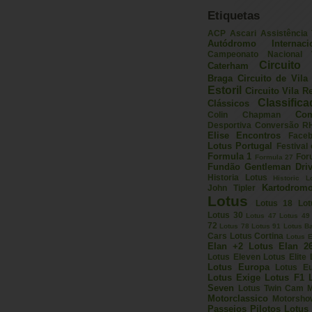
Etiquetas
ACP
Ascari
Assistência
Autódromo Internac
Campeonato Nacional V
Circuito 
Caterham
Braga
Circuito de Vil
Estoril
Circuito Vila R
Classific
Clássicos
Com
Colin Chapman
Desportiva
Conversão R
Elise
Encontros
Face
Lotus Portugal
Festival
Formula 1
For
Formula 27
Fundão
Gentleman Driv
Historia Lotus
Historic L
Kartodrom
John Tipler
Lotus
Lotus 18
Lot
Lotus 30
Lotus 47
Lotus 49
72
Lotus 78
Lotus 91
Lotus B
Cars
Lotus Cortina
Lotus E
Elan +2
Lotus Elan 2
Lotus Eleven
Lotus Elite
Lotus Europa
Lotus E
Lotus Exige
Lotus F1
Seven
Lotus Twin Cam
M
Motorclassico
Motorsho
Passeios
Pilotos Lotus