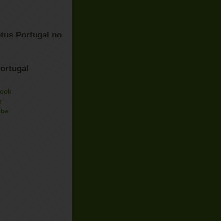
tus Portugal no
ortugal
book
r
ube