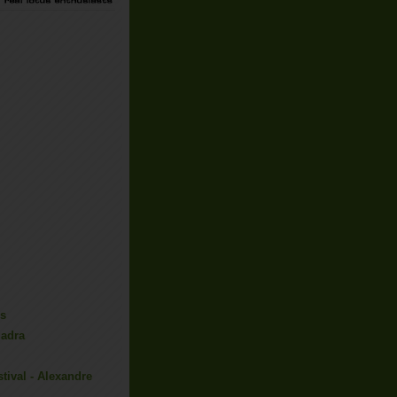
us
uadra
tival - Alexandre