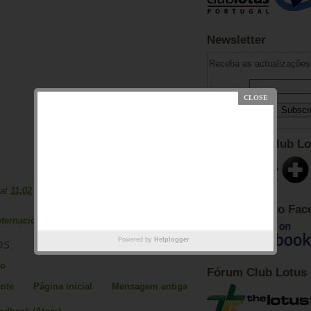
Newsletter
Receba as actualizações 
Adesão ao Club Lo
at
11:02
Club Lotus no Fac
ternacional do Algarve
,
Lotus Elan
Powered by
Helplogger
OS:
io
Fórum Club Lotus
nte
Página inicial
Mensagem antiga