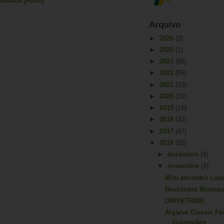
eedback (Atom)
Arquivo
►
2026
(2)
►
2025
(1)
►
2023
(66)
►
2022
(55)
►
2021
(53)
►
2020
(31)
►
2019
(16)
►
2018
(32)
►
2017
(47)
▼
2016
(55)
►
dezembro
(4)
▼
novembro
(4)
Mini encontro Lot
Novidades Minisq
DRIVETRIBE
Algarve Classic Fes
Guimarães