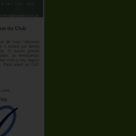
ue do Club
ue de mais relevante
 e estará por dentro
ube. O nosso grande
todos os entusiastas
tar com o seu registo
 Para aderir ao CLP,
o
.
l.com
ros