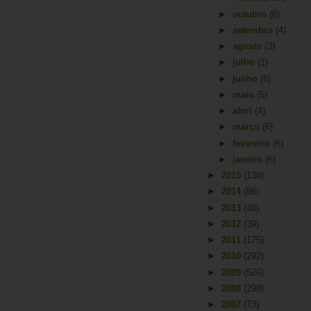
►
outubro
(6)
►
setembro
(4)
►
agosto
(3)
►
julho
(1)
►
junho
(6)
►
maio
(5)
►
abril
(4)
►
março
(6)
►
fevereiro
(6)
►
janeiro
(6)
►
2015
(138)
►
2014
(86)
►
2013
(40)
►
2012
(39)
►
2011
(175)
►
2010
(292)
►
2009
(526)
►
2008
(298)
►
2007
(73)