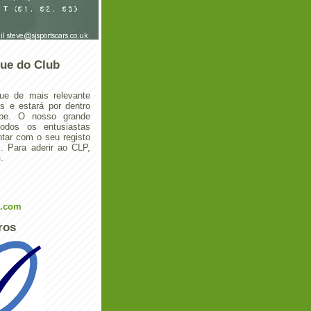
ue do Club
ue de mais relevante
 e estará por dentro
ube. O nosso grande
todos os entusiastas
tar com o seu registo
 Para aderir ao CLP,
o
.
l.com
ros