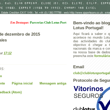
Em Destaque:
Parcerias Club Lotus Portugal
Bem-vindo ao blog
Lotus Portugal!
4 de dezembro de 2015
Aqui ficará a saber o q
acontece no mundo Lotus
ales
das actividades do cl
objectivo é chegar a 
nacionais da marca e con
na nossa base de dados.
at
17:12
preencha este
formulári
Email
OS:
club@clublotusportuga
io
Protocolo de Segu
nte
Página inicial
Mensagem antiga
eedback (Atom)