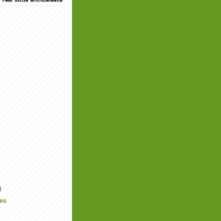
l
les