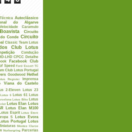
Autoclássico
 Técnica
ional do Algarve
elocidade
Caramulo
Boavista
Circuito
Circuito
a do Conde
eal
Classic Team Lotus
ados
Club Lotus
petição
Condução
HD-LHD
CPCC
Detalhe
Facebook Club
book
 of Speed
Ford Escort TC
um Club Lotus Portugal
ers
Hethel
Goodwood
Imprensa
otus Register
o Viana do Castelo
us 2-Eleven
Lotus 23
Lotus 61
Lotus
Lotus 6
Lotus
arcelona
Lotus Bike
Lotus Elan
Lotus
clat
6R
Lotus Elan M100
Lotus Esprit
Lotus Etere
Lotus Evora
uropa S
Lotus Portugal
Lotus
iniaturas
Montes Claros
w
Parcerias
Nurburgring