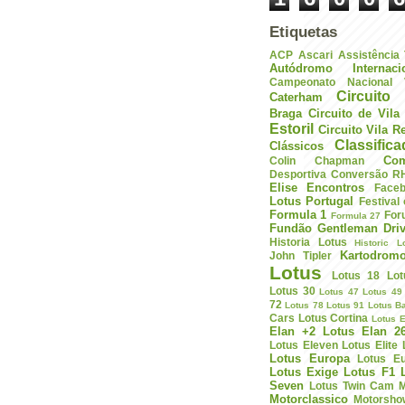
Etiquetas
ACP
Ascari
Assistência
Autódromo Internac
Campeonato Nacional V
Circuito 
Caterham
Braga
Circuito de Vil
Estoril
Circuito Vila R
Classific
Clássicos
Com
Colin Chapman
Desportiva
Conversão R
Elise
Encontros
Face
Lotus Portugal
Festival
Formula 1
For
Formula 27
Fundão
Gentleman Driv
Historia Lotus
Historic L
Kartodrom
John Tipler
Lotus
Lotus 18
Lot
Lotus 30
Lotus 47
Lotus 49
72
Lotus 78
Lotus 91
Lotus B
Cars
Lotus Cortina
Lotus E
Elan +2
Lotus Elan 2
Lotus Eleven
Lotus Elite
Lotus Europa
Lotus E
Lotus Exige
Lotus F1
Seven
Lotus Twin Cam
M
Motorclassico
Motorsho