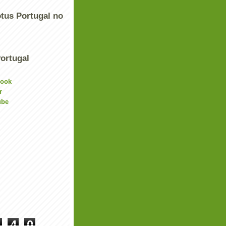
tus Portugal no
ortugal
book
r
ube
4
0