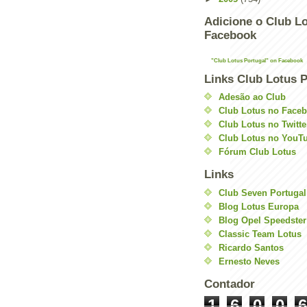
Adicione o Club Lo
Facebook
"Club Lotus Portugal" on Facebook
Links Club Lotus P
Adesão ao Club
Club Lotus no Face
Club Lotus no Twitte
Club Lotus no YouT
Fórum Club Lotus
Links
Club Seven Portugal
Blog Lotus Europa
Blog Opel Speedster
Classic Team Lotus
Ricardo Santos
Ernesto Neves
Contador
1
6
0
0
6