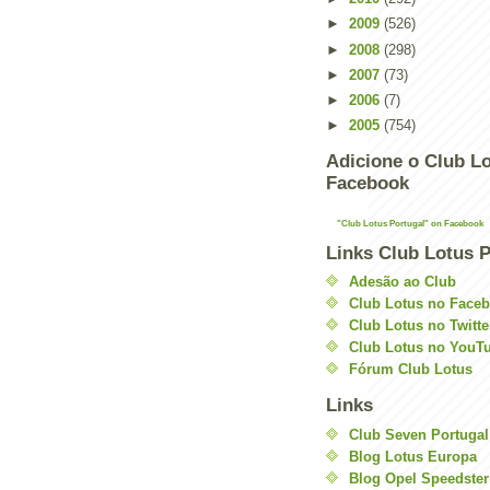
►
2009
(526)
►
2008
(298)
►
2007
(73)
►
2006
(7)
►
2005
(754)
Adicione o Club Lo
Facebook
"Club Lotus Portugal" on Facebook
Links Club Lotus P
Adesão ao Club
Club Lotus no Face
Club Lotus no Twitte
Club Lotus no YouT
Fórum Club Lotus
Links
Club Seven Portugal
Blog Lotus Europa
Blog Opel Speedster