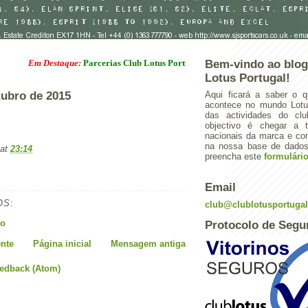
Em Destaque:
Parcerias Club Lotus Portugal
Bem-vindo ao blog
Lotus Portugal!
tubro de 2015
Aqui ficará a saber o q
acontece no mundo Lotus
das actividades do cl
objectivo é chegar a 
nacionais da marca e con
na nossa base de dados.
at
23:14
preencha este
formulári
Email
OS:
club@clublotusportuga
io
Protocolo de Segu
nte
Página inicial
Mensagem antiga
eedback (Atom)