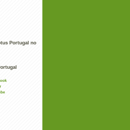
tus Portugal no
ortugal
book
r
ube