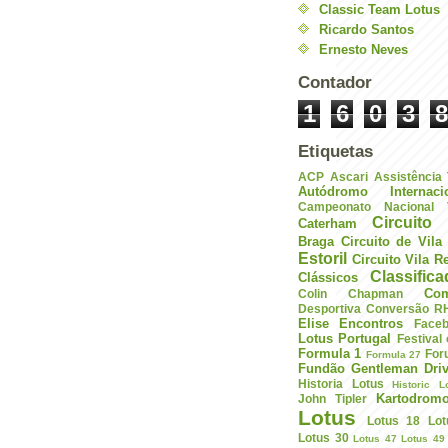
Classic Team Lotus
Ricardo Santos
Ernesto Neves
Contador
1
6
0
3
8
Etiquetas
ACP
Ascari
Assistência
Autódromo Internac
Campeonato Nacional V
Circuito 
Caterham
Braga
Circuito de Vil
Estoril
Circuito Vila R
Classific
Clássicos
Com
Colin Chapman
Desportiva
Conversão R
Elise
Encontros
Face
Lotus Portugal
Festival
Formula 1
For
Formula 27
Fundão
Gentleman Driv
Historia Lotus
Historic L
Kartodrom
John Tipler
Lotus
Lotus 18
Lot
Lotus 30
Lotus 47
Lotus 49