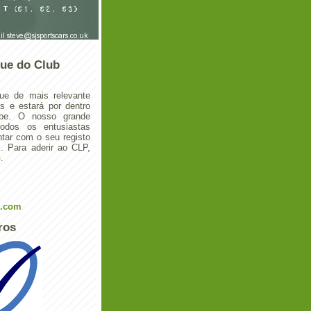
ue do Club
ue de mais relevante
 e estará por dentro
ube. O nosso grande
todos os entusiastas
tar com o seu registo
 Para aderir ao CLP,
o
.
l.com
ros