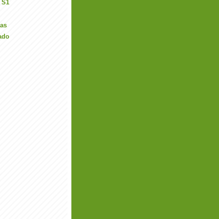
 S1
ias
ado