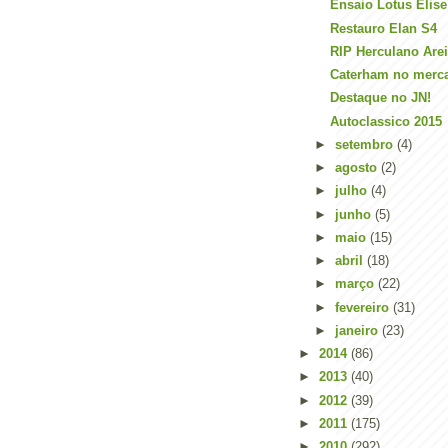
Ensaio Lotus Elise
Restauro Elan S4
RIP Herculano Are
Caterham no merc
Destaque no JN!
Autoclassico 2015
►
setembro
(4)
►
agosto
(2)
►
julho
(4)
►
junho
(5)
►
maio
(15)
►
abril
(18)
►
março
(22)
►
fevereiro
(31)
►
janeiro
(23)
►
2014
(86)
►
2013
(40)
►
2012
(39)
►
2011
(175)
►
2010
(292)