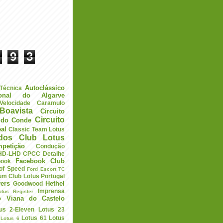
9
3
Autoclássico
 Técnica
ional do Algarve
elocidade
Caramulo
Boavista
Circuito
Circuito
a do Conde
eal
Classic Team Lotus
ados
Club Lotus
petição
Condução
HD-LHD
CPCC
Detalhe
Facebook Club
book
 of Speed
Ford Escort TC
um Club Lotus Portugal
ers
Hethel
Goodwood
Imprensa
otus Register
o Viana do Castelo
us 2-Eleven
Lotus 23
Lotus 61
Lotus
Lotus 6