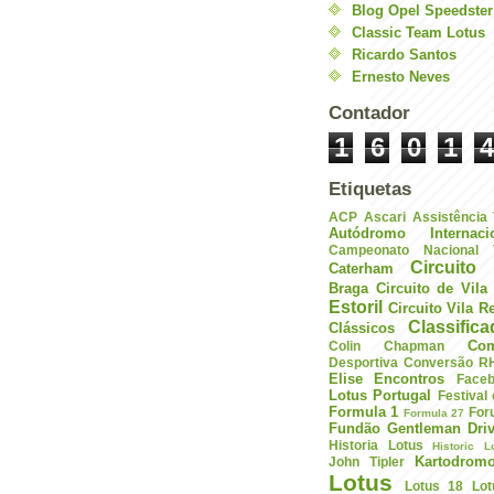
Blog Opel Speedster
Classic Team Lotus
Ricardo Santos
Ernesto Neves
Contador
1
6
0
1
4
Etiquetas
ACP
Ascari
Assistência
Autódromo Internac
Campeonato Nacional V
Circuito 
Caterham
Braga
Circuito de Vil
Estoril
Circuito Vila R
Classific
Clássicos
Com
Colin Chapman
Desportiva
Conversão R
Elise
Encontros
Face
Lotus Portugal
Festival
Formula 1
For
Formula 27
Fundão
Gentleman Driv
Historia Lotus
Historic L
Kartodrom
John Tipler
Lotus
Lotus 18
Lot