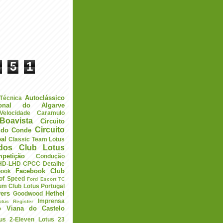
5
1
Autoclássico
 Técnica
ional do Algarve
elocidade
Caramulo
Boavista
Circuito
Circuito
a do Conde
eal
Classic Team Lotus
ados
Club Lotus
petição
Condução
HD-LHD
CPCC
Detalhe
Facebook Club
book
 of Speed
Ford Escort TC
um Club Lotus Portugal
ers
Hethel
Goodwood
Imprensa
otus Register
o Viana do Castelo
us 2-Eleven
Lotus 23