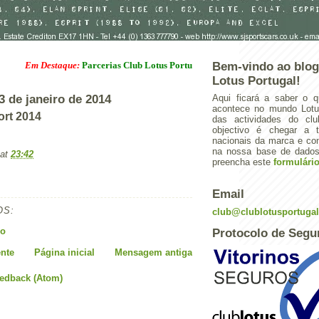
Em Destaque:
Parcerias Club Lotus Portugal
Bem-vindo ao blog
Lotus Portugal!
3 de janeiro de 2014
Aqui ficará a saber o q
acontece no mundo Lotus
ort 2014
das actividades do cl
objectivo é chegar a 
nacionais da marca e con
na nossa base de dados.
at
23:42
preencha este
formulári
Email
OS:
club@clublotusportuga
io
Protocolo de Segu
nte
Página inicial
Mensagem antiga
eedback (Atom)