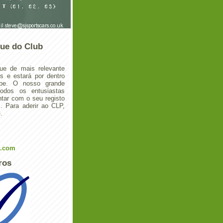
ue do Club
ue de mais relevante
 e estará por dentro
ube. O nosso grande
todos os entusiastas
tar com o seu registo
 Para aderir ao CLP,
o
.
l.com
ros