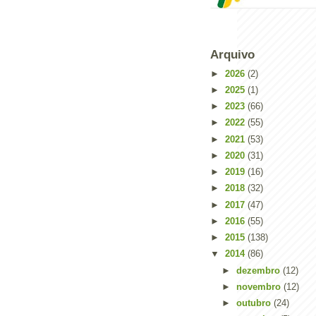
Arquivo
►
2026
(2)
►
2025
(1)
►
2023
(66)
►
2022
(55)
►
2021
(53)
►
2020
(31)
►
2019
(16)
►
2018
(32)
►
2017
(47)
►
2016
(55)
►
2015
(138)
▼
2014
(86)
►
dezembro
(12)
►
novembro
(12)
►
outubro
(24)