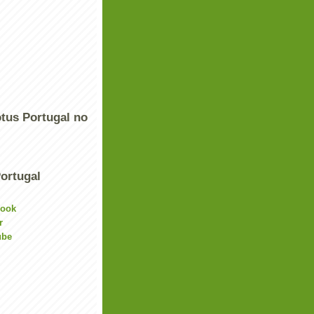
tus Portugal no
ortugal
book
r
ube