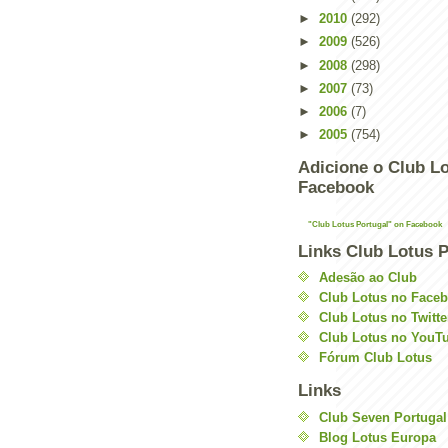
►
2010
(292)
►
2009
(526)
►
2008
(298)
►
2007
(73)
►
2006
(7)
►
2005
(754)
Adicione o Club Lo
Facebook
"Club Lotus Portugal" on Facebook
Links Club Lotus P
Adesão ao Club
Club Lotus no Face
Club Lotus no Twitte
Club Lotus no YouT
Fórum Club Lotus
Links
Club Seven Portugal
Blog Lotus Europa