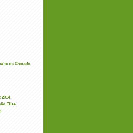
cuito de Charade
t 2014
são Elise
s