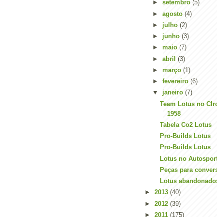
►
setembro
(5)
►
agosto
(4)
►
julho
(2)
►
junho
(3)
►
maio
(7)
►
abril
(3)
►
março
(1)
►
fevereiro
(6)
▼
janeiro
(7)
Team Lotus no CIr
1958
Tabela Co2 Lotus
Pro-Builds Lotus
Pro-Builds Lotus
Lotus no Autospor
Peças para conver
Lotus abandonado
►
2013
(40)
►
2012
(39)
►
2011
(175)