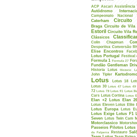
ACP
Ascari
Assistência
Autódromo Internac
Campeonato Nacional V
Circuito 
Caterham
Braga
Circuito de Vil
Estoril
Circuito Vila R
Classific
Clássicos
Com
Colin Chapman
Desportiva
Conversão R
Elise
Encontros
Face
Lotus Portugal
Festival
Formula 1
For
Formula 27
Fundão
Gentleman Driv
Historia Lotus
Historic L
Kartodrom
John Tipler
Lotus
Lotus 18
Lot
Lotus 30
Lotus 47
Lotus 49
72
Lotus 78
Lotus 91
Lotus B
Cars
Lotus Cortina
Lotus E
Elan +2
Lotus Elan 2
Lotus Eleven
Lotus Elite
Lotus Europa
Lotus E
Lotus Exige
Lotus F1
Seven
Lotus Twin Cam
M
Motorclassico
Motorsho
Passeios
Pilotos Lotus
Sal
Restauro
da Falperra
Team Lotus
Team Palma