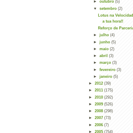
►
outubro
(5)
▼
setembro
(2)
Lotus na Velocida
a tua hora!!
Reforço de Parceri
►
julho
(4)
►
junho
(5)
►
maio
(2)
►
abril
(3)
►
março
(3)
►
fevereiro
(3)
►
janeiro
(5)
►
2012
(39)
►
2011
(175)
►
2010
(292)
►
2009
(526)
►
2008
(298)
►
2007
(73)
►
2006
(7)
►
2005
(754)