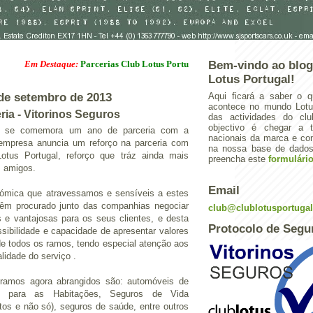
Em Destaque:
Parcerias Club Lotus Portugal
Bem-vindo ao blog
Lotus Portugal!
 de setembro de 2013
Aqui ficará a saber o q
acontece no mundo Lotus
ria - Vitorinos Seguros
das actividades do cl
objectivo é chegar a 
e se comemora um ano de parceria com a
nacionais da marca e con
 empresa anuncia um reforço na parceria com
na nossa base de dados.
otus Portugal, reforço que tráz ainda mais
preencha este
formulári
 amigos.
Email
ómica que atravessamos e sensíveis a estes
 têm procurado junto das companhias negociar
club@clublotusportuga
as e vantajosas para os seus clientes, e desta
Protocolo de Segu
sibilidade e capacidade de apresentar valores
de todos os ramos, tendo especial atenção aos
alidade do serviço .
ramos agora abrangidos são: automóveis de
os para as Habitações, Seguros de Vida
tos e não só), seguros de saúde, entre outros