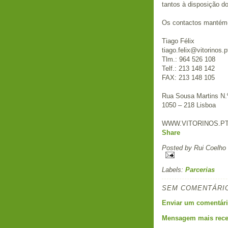
tantos à disposição d
Os contactos mantém-s
Tiago Félix
tiago.felix@vitorinos.p
Tlm.: 964 526 108
Telf.: 213 148 142
FAX: 213 148 105
Rua Sousa Martins N.
1050 – 218 Lisboa
WWW.VITORINOS.P
Share
Posted by
Rui Coelho
Labels:
Parcerias
SEM COMENTÁRI
Enviar um comentár
Mensagem mais rece