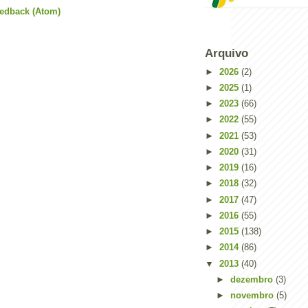
eedback (Atom)
Arquivo
►
2026
(2)
►
2025
(1)
►
2023
(66)
►
2022
(55)
►
2021
(53)
►
2020
(31)
►
2019
(16)
►
2018
(32)
►
2017
(47)
►
2016
(55)
►
2015
(138)
►
2014
(86)
▼
2013
(40)
►
dezembro
(3)
►
novembro
(5)