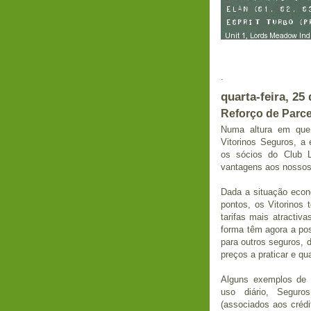
.
quarta-feira, 25
Reforço de Parce
Numa altura em qu
Vitorinos Seguros, a
os sócios do Club L
vantagens aos nossos
Dada a situação econ
pontos, os Vitorinos
tarifas mais atractiv
forma têm agora a pos
para outros seguros, 
preços a praticar e qu
Alguns exemplos de 
uso diário, Segur
(associados aos crédi