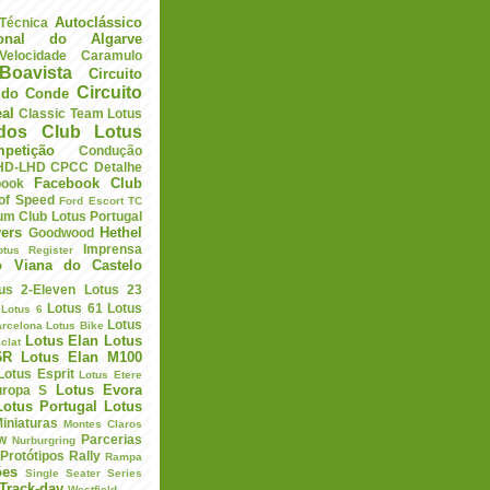
Autoclássico
 Técnica
ional do Algarve
elocidade
Caramulo
Boavista
Circuito
Circuito
a do Conde
eal
Classic Team Lotus
ados
Club Lotus
petição
Condução
HD-LHD
CPCC
Detalhe
Facebook Club
book
 of Speed
Ford Escort TC
um Club Lotus Portugal
ers
Hethel
Goodwood
Imprensa
otus Register
o Viana do Castelo
us 2-Eleven
Lotus 23
Lotus 61
Lotus
Lotus 6
Lotus
arcelona
Lotus Bike
Lotus Elan
Lotus
clat
6R
Lotus Elan M100
Lotus Esprit
Lotus Etere
Lotus Evora
uropa S
Lotus Portugal
Lotus
iniaturas
Montes Claros
w
Parcerias
Nurburgring
Protótipos
Rally
Rampa
ões
Single Seater Series
Track-day
Westfield