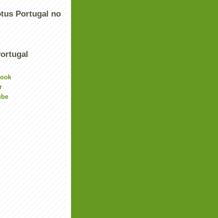
tus Portugal no
ortugal
book
r
ube