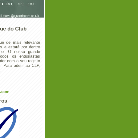
ue do Club
ue de mais relevante
 e estará por dentro
ube. O nosso grande
todos os entusiastas
tar com o seu registo
 Para aderir ao CLP,
o
.
l.com
ros