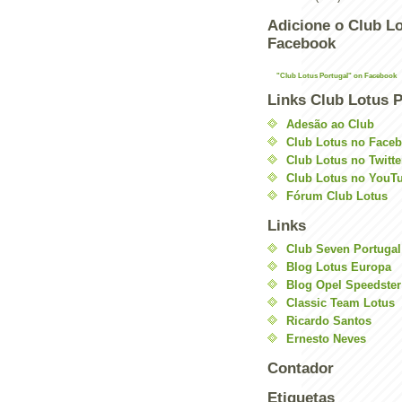
Adicione o Club Lo
Facebook
"Club Lotus Portugal" on Facebook
Links Club Lotus P
Adesão ao Club
Club Lotus no Face
Club Lotus no Twitte
Club Lotus no YouT
Fórum Club Lotus
Links
Club Seven Portugal
Blog Lotus Europa
Blog Opel Speedster
Classic Team Lotus
Ricardo Santos
Ernesto Neves
Contador
Etiquetas