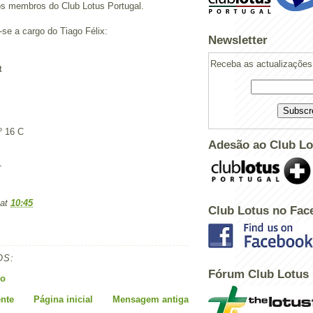
os membros do Club Lotus Portugal.
e a cargo do Tiago Félix:
Newsletter
Receba as actualizações 
t
º 16 C
Adesão ao Club Lo
T
at
10:45
Club Lotus no Fac
Powered by
Helplogger
OS:
Fórum Club Lotus
io
nte
Página inicial
Mensagem antiga