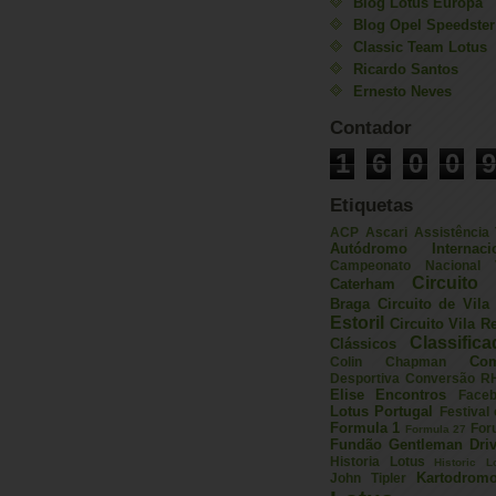
Blog Lotus Europa
Blog Opel Speedster
Classic Team Lotus
Ricardo Santos
Ernesto Neves
Contador
1
6
0
0
9
Etiquetas
ACP
Ascari
Assistência
Autódromo Internac
Campeonato Nacional V
Circuito 
Caterham
Braga
Circuito de Vil
Estoril
Circuito Vila R
Classific
Clássicos
Com
Colin Chapman
Desportiva
Conversão R
Elise
Encontros
Face
Lotus Portugal
Festival
Formula 1
For
Formula 27
Fundão
Gentleman Driv
Historia Lotus
Historic L
Kartodrom
John Tipler