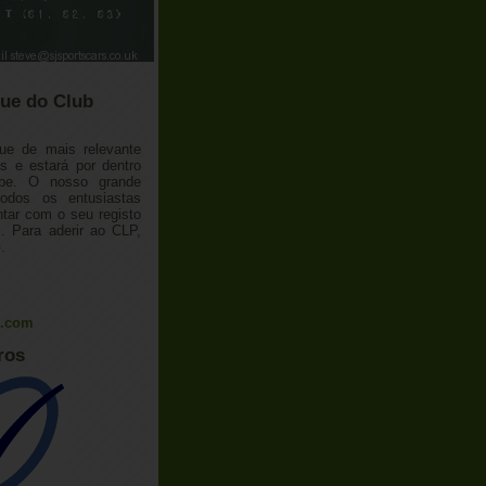
ue do Club
ue de mais relevante
 e estará por dentro
ube. O nosso grande
todos os entusiastas
tar com o seu registo
 Para aderir ao CLP,
o
.
l.com
ros