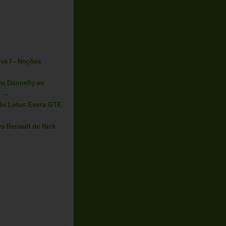
va I - Noções
in Donnelly ao
...
do Lotus Evora GTE
s Renault de Nick