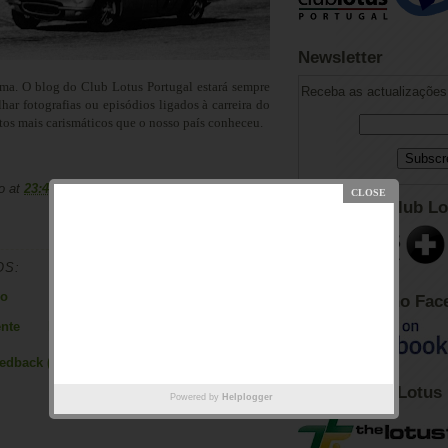
Newsletter
ma. O blog do Club Lotus Portugal estará sempre
Receba as actualizações 
lhar fotografias ou episódios ligados à carreira do
tos mais carismáticos que o nosso país conheceu.
o
at
23:42
Adesão ao Club Lo
OS:
io
Club Lotus no Fac
nte
Página inicial
Mensagem antiga
eedback (Atom)
Fórum Club Lotus
Powered by
Helplogger