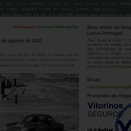
Em Destaque:
Parcerias Club Lotus Portugal
Bem-vindo ao blog
Lotus Portugal!
 de agosto de 2011
Aqui ficará a saber o q
acontece no mundo Lotus
das actividades do cl
objectivo é chegar a 
idos com um post da Maria de Fátima, que foi
nacionais da marca e con
hilles de Brito. Como a notícia já tem dois anos,
na nossa base de dados.
passar despercebido, aqui fica o respectivo
link
.
preencha este
formulári
Email
club@clublotusportuga
Protocolo de Segu