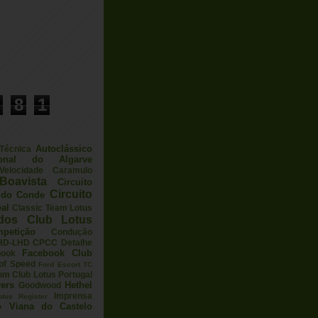
8
1
Autoclássico
 Técnica
ional do Algarve
elocidade
Caramulo
Boavista
Circuito
Circuito
a do Conde
eal
Classic Team Lotus
ados
Club Lotus
petição
Condução
HD-LHD
CPCC
Detalhe
Facebook Club
book
 of Speed
Ford Escort TC
um Club Lotus Portugal
ers
Hethel
Goodwood
Imprensa
otus Register
o Viana do Castelo