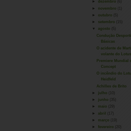
►
dezembro
(6)
►
novembro
(1)
►
outubro
(5)
►
setembro
(15)
▼
agosto
(5)
Condução Desporti
Básicas
O acidente de Mart
volante do Lotus 
Premiere Mundial 
Concept
O incêndio do Lotu
Heidfeld
Achilles de Brito
►
julho
(10)
►
junho
(35)
►
maio
(29)
►
abril
(17)
►
março
(19)
►
fevereiro
(20)