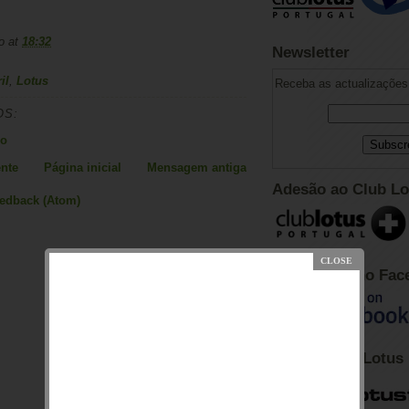
o
at
18:32
Newsletter
il
,
Lotus
Receba as actualizações 
OS:
io
nte
Página inicial
Mensagem antiga
Adesão ao Club Lo
eedback (Atom)
Club Lotus no Fac
Fórum Club Lotus