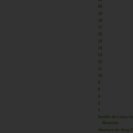
20
19
18
17
16
15
14
13
12
11
10
9
8
6
2
1
Desfile de Lotus n
Boavista
Abertura do blog C