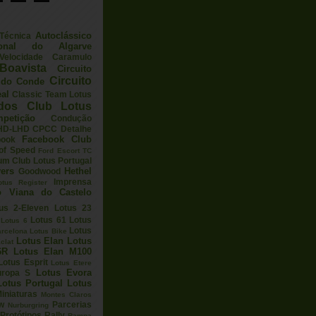
Autoclássico
 Técnica
ional do Algarve
elocidade
Caramulo
Boavista
Circuito
Circuito
a do Conde
eal
Classic Team Lotus
ados
Club Lotus
petição
Condução
HD-LHD
CPCC
Detalhe
Facebook Club
book
 of Speed
Ford Escort TC
um Club Lotus Portugal
ers
Hethel
Goodwood
Imprensa
otus Register
o Viana do Castelo
us 2-Eleven
Lotus 23
Lotus 61
Lotus
Lotus 6
Lotus
arcelona
Lotus Bike
Lotus Elan
Lotus
clat
6R
Lotus Elan M100
Lotus Esprit
Lotus Etere
Lotus Evora
uropa S
Lotus Portugal
Lotus
iniaturas
Montes Claros
w
Parcerias
Nurburgring
Protótipos
Rally
Rampa