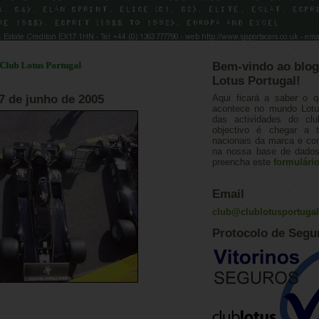
otus Portugal
Bem-vindo ao blog
Lotus Portugal!
7 de junho de 2005
Aqui ficará a saber o q
acontece no mundo Lotus
das actividades do cl
objectivo é chegar a 
nacionais da marca e con
na nossa base de dados.
preencha este
formulári
Email
club@clublotusportuga
Protocolo de Segu