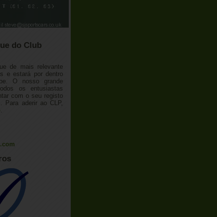
ue do Club
ue de mais relevante
 e estará por dentro
ube. O nosso grande
todos os entusiastas
tar com o seu registo
 Para aderir ao CLP,
o
.
l.com
ros