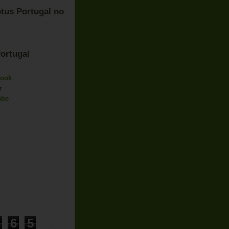
tus Portugal no
ortugal
book
r
ube
6
5