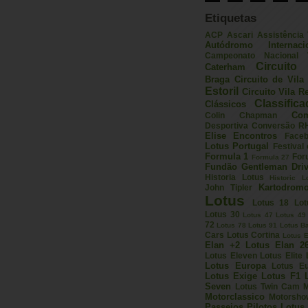
Etiquetas
ACP
Ascari
Assistência
Autódromo Internac
Campeonato Nacional V
Circuito 
Caterham
Braga
Circuito de Vil
Estoril
Circuito Vila R
Classific
Clássicos
Com
Colin Chapman
Desportiva
Conversão R
Elise
Encontros
Face
Lotus Portugal
Festival
Formula 1
For
Formula 27
Fundão
Gentleman Driv
Historia Lotus
Historic L
Kartodrom
John Tipler
Lotus
Lotus 18
Lot
Lotus 30
Lotus 47
Lotus 49
72
Lotus 78
Lotus 91
Lotus B
Cars
Lotus Cortina
Lotus E
Elan +2
Lotus Elan 2
Lotus Eleven
Lotus Elite
Lotus Europa
Lotus E
Lotus Exige
Lotus F1
Seven
Lotus Twin Cam
M
Motorclassico
Motorsho
Passeios
Pilotos Lotus