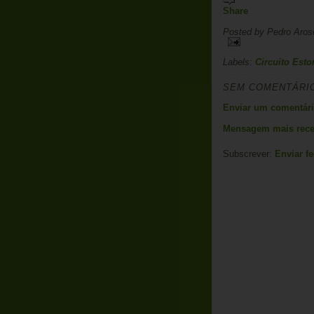
Share
Posted by
Pedro Aros
Labels:
Circuito Estor
SEM COMENTÁRI
Enviar um comentár
Mensagem mais rece
Subscrever:
Enviar f