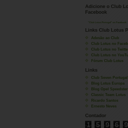
Adicione o Club Lo
Facebook
"Club Lotus Portugal" on Facebook
Links Club Lotus P
Adesão ao Club
Club Lotus no Face
Club Lotus no Twitte
Club Lotus no YouT
Fórum Club Lotus
Links
Club Seven Portugal
Blog Lotus Europa
Blog Opel Speedster
Classic Team Lotus
Ricardo Santos
Ernesto Neves
Contador
1
5
9
6
9