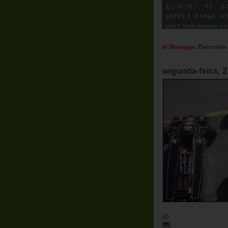
Em Destaque:
Parcerias Club L
.
segunda-feira, 2
26