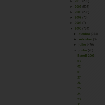
►
2010
(292)
►
2009
(526)
►
2008
(298)
►
2007
(73)
►
2006
(7)
▼
2005
(754)
►
outubro
(244)
►
setembro
(3)
►
julho
(479)
▼
junho
(28)
Estoril 2003
03
02
01
27
26
25
24
23
21